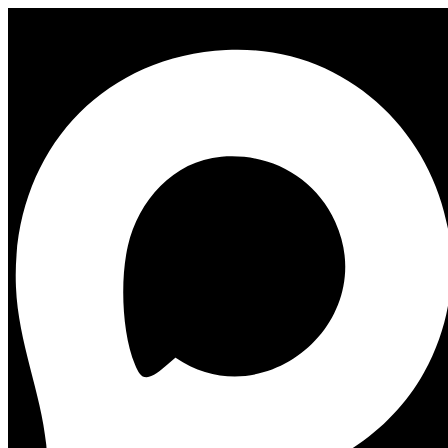
Гостевой дом SOCASTLE Васильевский
Гостевой дом SOCASTLE Сенная
Эрмитаж
Фото: Designed by
Freepik
Эрмитаж — один из самых известных и крупных музеев
мира, расположенный в Санкт-Петербурге. Здесь хранится
огромная коллекция произведений искусства разных эпох и
культур. Вы сможете увидеть шедевры мирового искусства,
включая произведения Леонардо да Винчи, Рафаэля,
Рембрандта и Ван Гога.
Само здание Эрмитажа — архитектурный шедевр с
великолепными фасадами и интерьерами, украшенными
роскошными декоративными элементами. В музее проводятся
разнообразные выставки, концерты, лекции и мастер-классы,