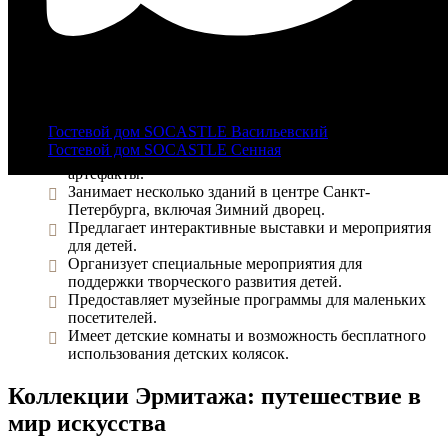
что позволяет глубже погрузиться в мир искусства.
Интересные факты о Эрмитаже
+7 |812|
321-46-25
Вот несколько интересных фактов о нём:
info@castle-hotel.ru
Основан в 1764 году императрицей Екатериной II.
Гостевой дом SOCASTLE Васильевский
Насчитывает около трёх миллионов предметов,
Гостевой дом SOCASTLE Сенная
включая живопись, скульптуру и исторические
артефакты.
Занимает несколько зданий в центре Санкт-
Петербурга, включая Зимний дворец.
Предлагает интерактивные выставки и мероприятия
для детей.
Организует специальные мероприятия для
поддержки творческого развития детей.
Предоставляет музейные программы для маленьких
посетителей.
Имеет детские комнаты и возможность бесплатного
использования детских колясок.
Коллекции Эрмитажа: путешествие в
мир искусства