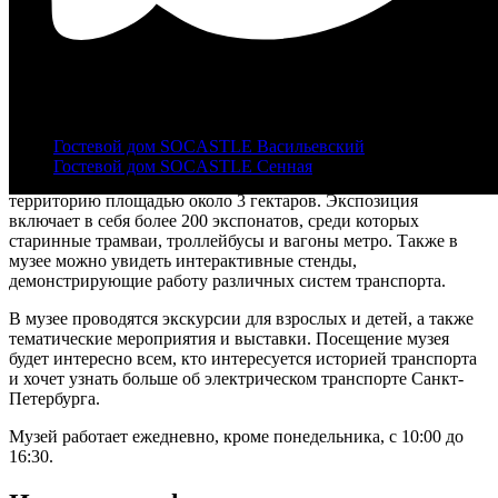
Авторство:
Dinamik
.
Собственная работа
,
CC BY-SA 4.0
,
Ссылка
+7 |812|
321-46-25
В Санкт-Петербурге находится уникальный музей,
посвящённый истории электрического транспорта. В нём
info@castle-hotel.ru
представлены экспонаты, связанные с трамваями,
троллейбусами и метро.
Гостевой дом SOCASTLE Васильевский
Гостевой дом SOCASTLE Сенная
Музей расположен на Васильевском острове и занимает
территорию площадью около 3 гектаров. Экспозиция
включает в себя более 200 экспонатов, среди которых
старинные трамваи, троллейбусы и вагоны метро. Также в
музее можно увидеть интерактивные стенды,
демонстрирующие работу различных систем транспорта.
В музее проводятся экскурсии для взрослых и детей, а также
тематические мероприятия и выставки. Посещение музея
будет интересно всем, кто интересуется историей транспорта
и хочет узнать больше об электрическом транспорте Санкт-
Петербурга.
Музей работает ежедневно, кроме понедельника, с 10:00 до
16:30.