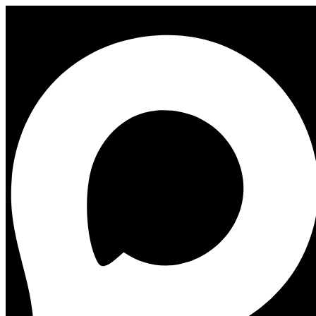
Гостевой дом SOCASTLE Васильевский
Гостевой дом SOCASTLE Сенная
Музей
современного
искусства
“Эрарта”
Авторство: Peterburg23. Собственная работа, CC BY 3.0,
ссылка