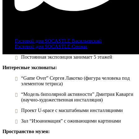
Музей современного искусства “Эрарта” (от слов “era” и “arta”
— “время искусства”) — один из крупнейших частных музеев
Петербурга. Вот его основные особенности:
+7 |812|
321-46-25
Коллекция:
info@castle-hotel.ru
Около 2800 произведений искусства
Гостевой дом SOCASTLE Васильевский
Гостевой дом SOCASTLE Сенная
Работы 300 российских художников
Постоянная экспозиция занимает 5 этажей
Интересные экспонаты:
“Game Over” Сергея Лакотко (фигура человека под
элементом тетриса)
“Модель биполярной активности” Дмитрия Каварги
(научно-художественная инсталляция)
Проект U-space с масштабными инсталляциями
Зал “Изоанимация” с оживающими картинами
Пространство музея: