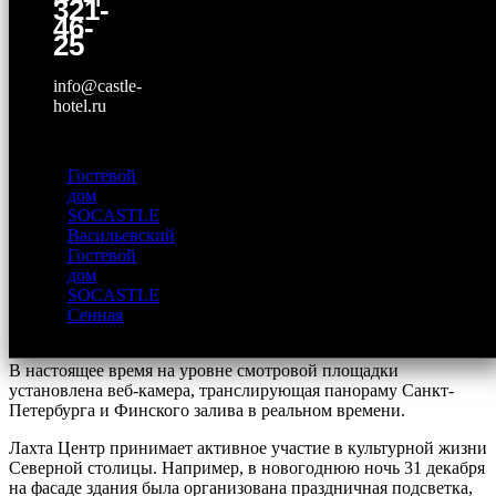
321-
здание в России и Европе. Расположено в Приморском районе
46-
Санкт-Петербурга. Строительство началось в 2012 году, а в
25
эксплуатацию здание было введено в 2018 году.
info@castle-
Высота Лахта Центра составляет 462 метра со шпилем и 118
hotel.ru
метров без него. Внутри расположены офисы, научный и
деловой центры, амфитеатр, спортивный клуб и другая
инфраструктура. Главная изюминка башни — смотровая
площадка, откуда открывается панорама на Санкт-Петербург
Гостевой
и Финский залив.
дом
SOCASTLE
Смотровая площадка расположена на высоте 360 метров, на
Васильевский
последнем этаже. Она оснащена панорамными телескопами
Гостевой
для детального обзора. Для подъёма посетителей
дом
предусмотрены высокоскоростные лифты. Ожидается, что
SOCASTLE
смотровая площадка станет одной из самых популярных
Сенная
туристических достопримечательностей города.
В настоящее время на уровне смотровой площадки
установлена веб-камера, транслирующая панораму Санкт-
Петербурга и Финского залива в реальном времени.
Лахта Центр принимает активное участие в культурной жизни
Северной столицы. Например, в новогоднюю ночь 31 декабря
на фасаде здания была организована праздничная подсветка,