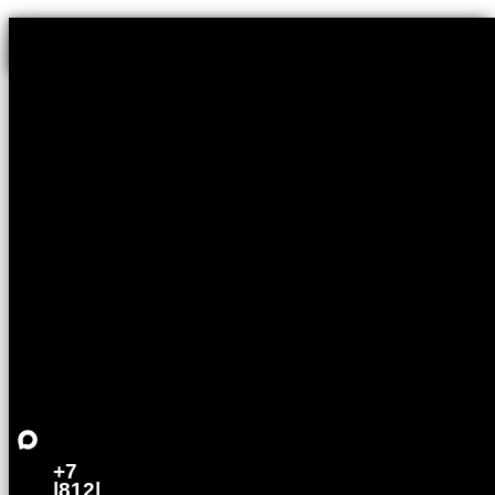
ГОСТЕВОЙ ДОМ SOCASTLE
ВАСИЛЬЕВСКИЙ
ГОСТЕВОЙ ДОМ SOCASTLE
СЕННАЯ
Общественно-
деловой
комплекс
«Лахта-центр»
Авторство: Igorkhait. Собственная работа, CC BY-SA 4.0,
Ссылка
+7
|812|
Лахта Центр — современный небоскрёб, самое высокое