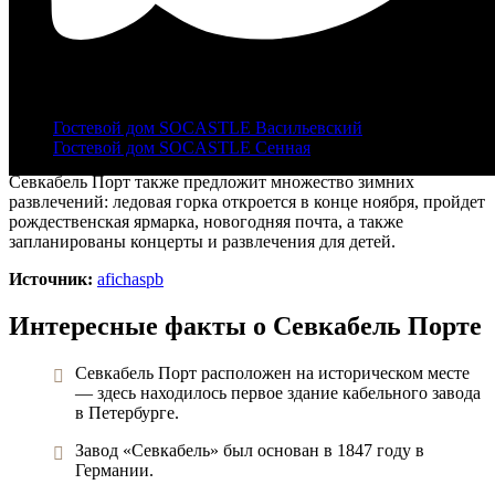
Этот сезон станет седьмым для катка, площадь которого
составит 2200 квадратных метров. Как и в прошлые годы, для
школьников, студентов, пенсионеров и многодетных семей
+7 |812|
321-46-2
предусмотрены 50% скидки.
info@castle-hotel.
Инфраструктура катка останется привычной: будет теплый
вестибюль с камерами хранения, прокат коньков, помощники
Гостевой дом SOCASTLE Васильевский
фигуристов и опытные инструкторы на льду.
Гостевой дом SOCASTLE Сенная
Севкабель Порт также предложит множество зимних
развлечений: ледовая горка откроется в конце ноября, пройдет
рождественская ярмарка, новогодняя почта, а также
запланированы концерты и развлечения для детей.
Источник:
afichaspb
Интересные факты о Севкабель Порте
Севкабель Порт расположен на историческом месте
— здесь находилось первое здание кабельного завода
в Петербурге.
Завод «Севкабель» был основан в 1847 году в
Германии.