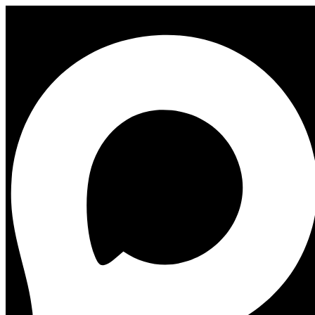
Гостевой дом SOCASTLE Васильевский
Гостевой дом SOCASTLE Сенная
Открытие катка
у моря в
Севкабель Порту
Источник фото:
Севкабель Порт
,
CC BY-SA 4.0
,
Ссылка
9 ноября в Севкабель Порту откроется зимний сезон, именно
в этот день заработает главная визитная карточка
пространства — Каток у моря.