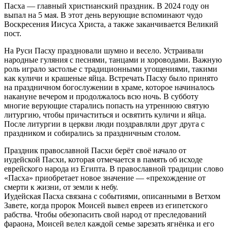
Пасха — главный христианский праздник. В 2024 году он
выпал на 5 мая. В этот день верующие вспоминают чудо
Воскресения Иисуса Христа, а также заканчивается Великий
пост.
На Руси Пасху праздновали шумно и весело. Устраивали
народные гуляния с песнями, танцами и хороводами. Важную
роль играло застолье с традиционными угощениями, такими
как куличи и крашеные яйца. Встречать Пасху было принято
на праздничном богослужении в храме, которое начиналось
накануне вечером и продолжалось всю ночь. В субботу
многие верующие старались попасть на утреннюю святую
литургию, чтобы причаститься и освятить куличи и яйца.
После литургии в церкви люди поздравляли друг друга с
праздником и собирались за праздничным столом.
Праздник православной Пасхи берёт своё начало от
иудейской Пасхи, которая отмечается в память об исходе
еврейского народа из Египта. В православной традиции слово
«Пасха» приобретает новое значение — «прехождение от
смерти к жизни, от земли к небу.
Иудейская Пасха связана с событиями, описанными в Ветхом
Завете, когда пророк Моисей вывел евреев из египетского
рабства. Чтобы обезопасить свой народ от преследований
фараона, Моисей велел каждой семье зарезать ягнёнка и его