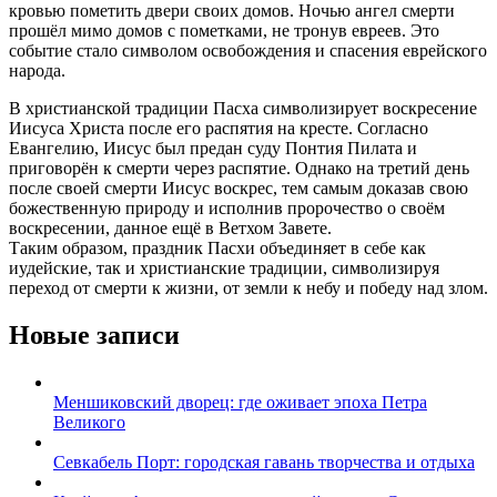
кровью пометить двери своих домов. Ночью ангел смерти
прошёл мимо домов с пометками, не тронув евреев. Это
событие стало символом освобождения и спасения еврейского
народа.
В христианской традиции Пасха символизирует воскресение
Иисуса Христа после его распятия на кресте. Согласно
Евангелию, Иисус был предан суду Понтия Пилата и
приговорён к смерти через распятие. Однако на третий день
после своей смерти Иисус воскрес, тем самым доказав свою
божественную природу и исполнив пророчество о своём
воскресении, данное ещё в Ветхом Завете.
Таким образом, праздник Пасхи объединяет в себе как
иудейские, так и христианские традиции, символизируя
переход от смерти к жизни, от земли к небу и победу над злом.
Новые записи
Меншиковский дворец: где оживает эпоха Петра
Великого
Севкабель Порт: городская гавань творчества и отдыха